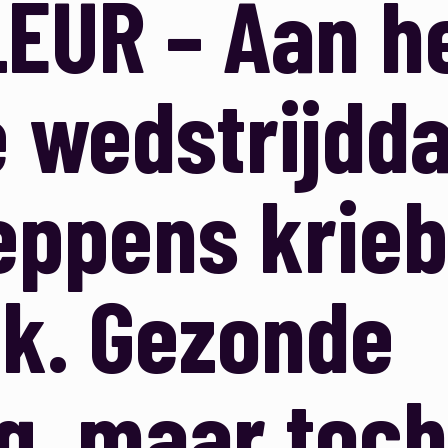
EUR – Aan he
e wedstrijdd
eppens krieb
ik. Gezonde
g, maar toch