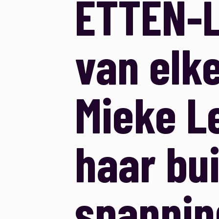
ETTEN-L
van elk
Mieke L
haar bu
spannin