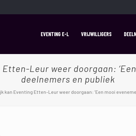
EVENTING E-L
VRIJWILLIGERS
DEEL
ng Etten-Leur weer doorgaan: ‘Ee
deelnemers en publiek
ijk kan Eventing Etten-Leur weer doorgaan: ‘Een mooi evenem