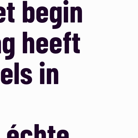
t begin
ag heeft
els in
 échte