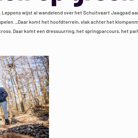
en. Leppens wijst al wandelend over het Schuitvaart Jaagpad a
spelen. ,,Daar komt het hoofdterrein, vlak achter het klomp
cross. Daar komt een dressuurring, het springparcours, het par