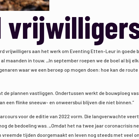
vrijwilliger
rd vrijwilligers aan het werk om Eventing Etten-Leur in goede 
 al maanden in touw. ,,In september roepen we de boel al bij elk
igenaren waar we een beroep op mogen doen: hoe kan de route
 de plannen vastliggen. Ondertussen werkt de bouwploeg vast o
an een flinke sneeuw- en onweersbui blijven die niet binnen.”
arcours voor de editie van 2022 vorm. Die langverwachte veertig
 nog de bedoeling was. ,,Omdat het na twee jaar coronacrisis ne
en vreemde tijden doorgemaakt en leven nog steeds met veel o